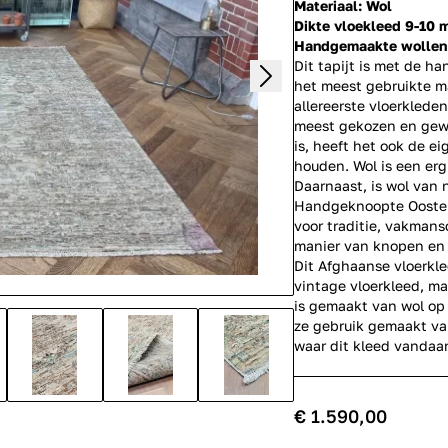
Materiaal: Wol
Dikte vloekleed 9-10
Handgemaakte wollen v
Dit tapijt is met de h
het meest gebruikte ma
allereerste vloerklede
meest gekozen en gewil
is, heeft het ook de 
houden. Wol is een erg
Daarnaast, is wol van 
Handgeknoopte Oosterse
voor traditie, vakmans
manier van knopen en 
Dit Afghaanse vloerkle
vintage vloerkleed, m
is gemaakt van wol op 
ze gebruik gemaakt va
waar dit kleed vandaa
€ 1.590,00