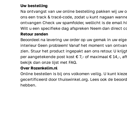
Uw bestelling
Na ontvangst van uw online bestelling pakken wij uw or
ons een track & tracé-code, zodat u kunt nagaan wanne
ontvangen Check uw spamfolder, wellicht is de email h
Wilt u een specifieke dag afspreken Neem dan direct
c
Retour zenden
Beoordeel na levering uw order op uw gemak in uw eige
interieur Geen probleem! Vanaf het moment van ontvan
zien. Stuur het product ingepakt aan ons retour. U krij
per aangetekende post kost € 7,- of maximaal € 14,-, a
bekijk dan onze lijst met
FAQ.
Over Rozenkelim.nl
Online bestellen is bij ons volkomen veilig. U kunt kie
gecertificeerd door thuiswinkel.org. Lees ook de
beoord
hebben.