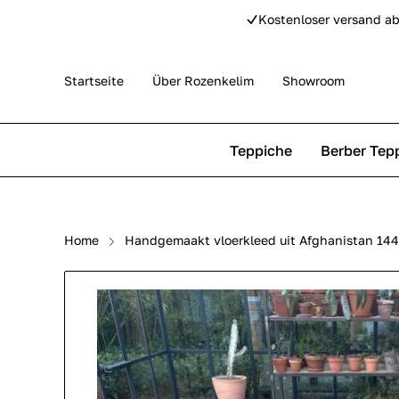
Kostenloser versand ab
Startseite
Über Rozenkelim
Showroom
Teppiche
Berber Tep
Outdoor Teppiche
Beni Ourain Teppiche
Home
Handgemaakt vloerkleed uit Afghanistan 14
Perser Teppich
Beni Mguild Teppiche
Pip Studio Teppiche