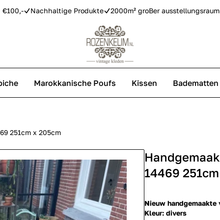
 €100,-
Nachhaltige Produkte
2000m² groBer ausstellungsraum
piche
Marokkanische Poufs
Kissen
Badematten
Vintage Teppiche
Azilal Teppiche
469 251cm x 205cm
Handgemaakt 
Replica Teppiche
14469 251cm
Nieuw handgemaakte v
Kleur: divers