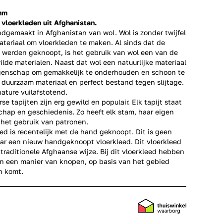
 mm
loerkleden uit Afghanistan.
andgemaakt in Afghanistan van wol. Wol is zonder twijfel
teriaal om vloerkleden te maken. Al sinds dat de
n werden geknoopt, is het gebruik van wol een van de
de materialen. Naast dat wol een natuurlijke materiaal
eigenschap om gemakkelijk te onderhouden en schoon te
 duurzaam materiaal en perfect bestand tegen slijtage.
nature vuilafstotend.
 tapijten zijn erg gewild en populair. Elk tapijt staat
chap en geschiedenis. Zo heeft elk stam, haar eigen
het gebruik van patronen.
ed is recentelijk met de hand geknoopt. Dit is geen
aar een nieuw handgeknoopt vloerkleed. Dit vloerkleed
traditionele Afghaanse wijze. Bij dit vloerkleed hebben
n een manier van knopen, op basis van het gebied
n komt.