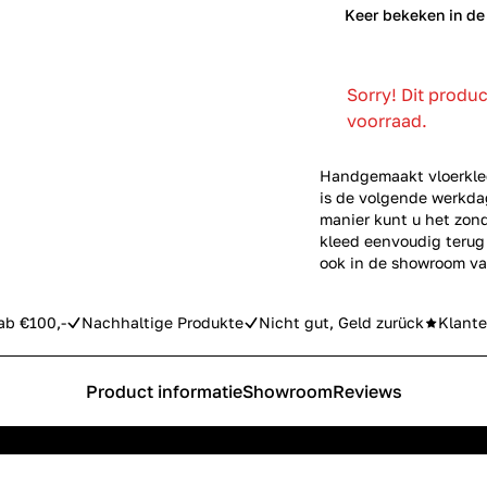
0
Keer bekeken in de
Sorry! Dit produ
voorraad.
Handgemaakt vloerkle
is de volgende werkdag
manier kunt u het zond
kleed eenvoudig terug 
ook in de
showroom
va
ab €100,-
Nachhaltige Produkte
Nicht gut, Geld zurück
Klante
Product informatie
Showroom
Reviews