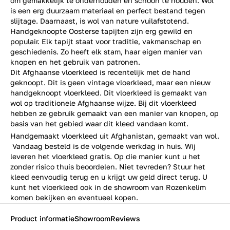
om gemakkelijk te onderhouden en schoon te houden. Wol
is een erg duurzaam materiaal en perfect bestand tegen
slijtage. Daarnaast, is wol van nature vuilafstotend.
Handgeknoopte Oosterse tapijten zijn erg gewild en
populair. Elk tapijt staat voor traditie, vakmanschap en
geschiedenis. Zo heeft elk stam, haar eigen manier van
knopen en het gebruik van patronen.
Dit Afghaanse vloerkleed is recentelijk met de hand
geknoopt. Dit is geen vintage vloerkleed, maar een nieuw
handgeknoopt vloerkleed. Dit vloerkleed is gemaakt van
wol op traditionele Afghaanse wijze. Bij dit vloerkleed
hebben ze gebruik gemaakt van een manier van knopen, op
basis van het gebied waar dit kleed vandaan komt.
Handgemaakt vloerkleed uit Afghanistan, gemaakt van wol.
Vandaag besteld is de volgende werkdag in huis. Wij
leveren het vloerkleed gratis. Op die manier kunt u het
zonder risico thuis beoordelen. Niet tevreden? Stuur het
kleed eenvoudig terug en u krijgt uw geld direct terug. U
kunt het vloerkleed ook in de
showroom
van Rozenkelim
komen bekijken en eventueel kopen.
Product informatie
Showroom
Reviews