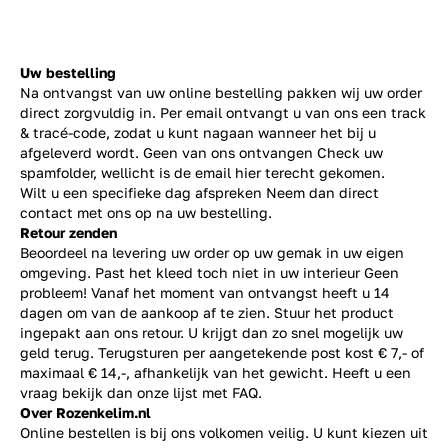
Uw bestelling
Na ontvangst van uw online bestelling pakken wij uw order
direct zorgvuldig in. Per email ontvangt u van ons een track
& tracé-code, zodat u kunt nagaan wanneer het bij u
afgeleverd wordt. Geen van ons ontvangen Check uw
spamfolder, wellicht is de email hier terecht gekomen.
Wilt u een specifieke dag afspreken Neem dan direct
contact
met ons op na uw bestelling.
Retour zenden
Beoordeel na levering uw order op uw gemak in uw eigen
omgeving. Past het kleed toch niet in uw interieur Geen
probleem! Vanaf het moment van ontvangst heeft u 14
dagen om van de aankoop af te zien. Stuur het product
ingepakt aan ons retour. U krijgt dan zo snel mogelijk uw
geld terug. Terugsturen per aangetekende post kost € 7,- of
maximaal € 14,-, afhankelijk van het gewicht. Heeft u een
vraag bekijk dan onze lijst met
FAQ.
Over Rozenkelim.nl
Online bestellen is bij ons volkomen veilig. U kunt kiezen uit