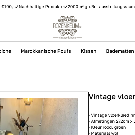
 €100,-
Nachhaltige Produkte
2000m² groBer ausstellungsraum
piche
Marokkanische Poufs
Kissen
Badematten
Vintage Teppiche
Azilal Teppiche
Vintage vloe
Replica Teppiche
· Vintage vloerkleed nr
· Afmetingen 272cm x
· Kleur rood, groen
· Materiaal wol