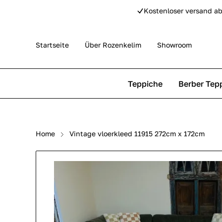
Kostenloser versand ab
Startseite
Über Rozenkelim
Showroom
Teppiche
Berber Tep
Outdoor Teppiche
Beni Ourain Teppiche
Home
Vintage vloerkleed 11915 272cm x 172cm
Perser Teppich
Beni Mguild Teppiche
Pip Studio Teppiche