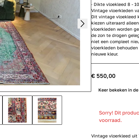
· Dikte vloekleed 8 - 
Vintage vloerkleden v
Dit vintage vloekleed k
kiezen uiteraard allee
vloerkleden worden ge
de zon te drogen gele
niet een compleet nie
vloerkleden behouden d
nieuwe kleur.
€ 550,00
0
Keer bekeken in de
Sorry! Dit produ
voorraad.
Vintage vloerkleed uit 