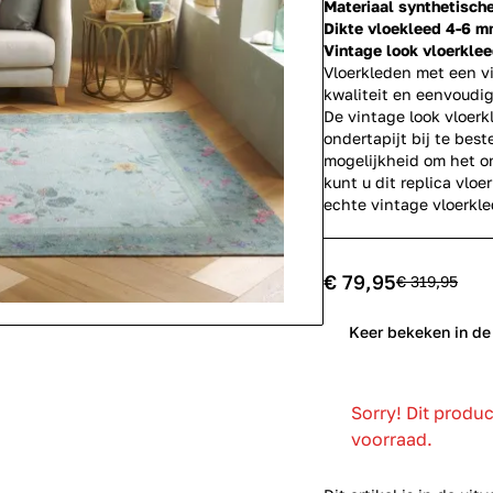
Materiaal synthetisch
Dikte vloekleed 4-6 
Vintage look vloerkle
Vloerkleden met een vi
kwaliteit en eenvoudi
De vintage look vloerk
ondertapijt bij te best
mogelijkheid om het on
kunt u dit replica vloe
echte
vintage vloerkl
€ 79,95
€ 319,95
0
Keer bekeken in de
Sorry! Dit produ
voorraad.