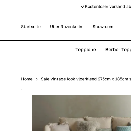
Kostenloser versand ab
Startseite
Über Rozenkelim
Showroom
Teppiche
Berber Tep
Outdoor Teppiche
Beni Ourain Teppiche
Home
Sale vintage look vloerkleed 275cm x 185cm
Perser Teppich
Beni Mguild Teppiche
Pip Studio Teppiche