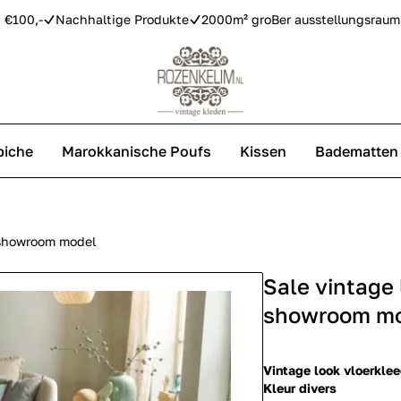
 €100,-
Nachhaltige Produkte
2000m² groBer ausstellungsraum
piche
Marokkanische Poufs
Kissen
Badematten
Vintage Teppiche
Azilal Teppiche
 showroom model
Sale vintage
Replica Teppiche
showroom m
Vintage look vloerkle
Kleur divers