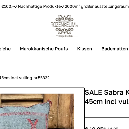
 €100,-
Nachhaltige Produkte
2000m² groBer ausstellungsraum
piche
Marokkanische Poufs
Kissen
Badematten
Vintage Teppiche
Azilal Teppiche
5cm incl vulling nr.55332
SALE Sabra K
Replica Teppiche
45cm incl vul
€ 44,95