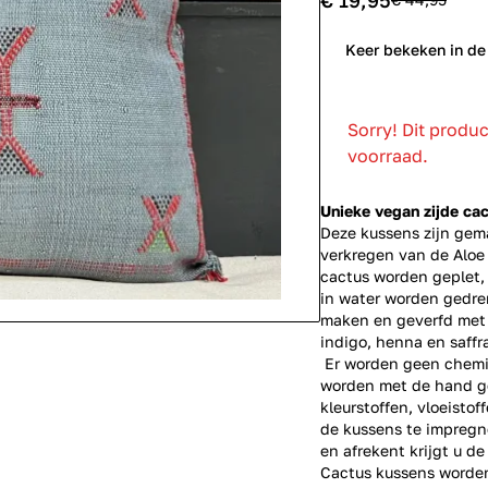
€ 19,95
0
Keer bekeken in de
Sorry! Dit produ
voorraad.
Unieke
vegan
zijde ca
Deze kussens zijn gema
verkregen van de Aloe 
cactus worden geplet,
in water worden gedre
maken en geverfd met b
indigo, henna en saffr
Er worden geen chemic
worden met de hand ge
kleurstoffen, vloeisto
de kussens te impregn
en afrekent krijgt u d
Cactus kussens worde