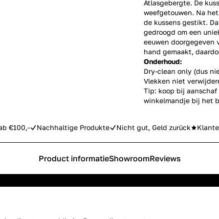
Atlasgebergte. De kus
weefgetouwen. Na het
de kussens gestikt. D
gedroogd om een uniek
eeuwen doorgegeven v
hand gemaakt, daardoo
Onderhoud:
Dry-clean only (dus ni
Vlekken niet verwijder
Tip: koop bij aanschaf
winkelmandje bij het b
ab €100,-
Nachhaltige Produkte
Nicht gut, Geld zurück
Klante
Product informatie
Showroom
Reviews