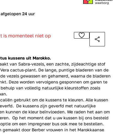
 afgelopen 24 uur
ct is momenteel niet op
ctus kussens uit Marokko.
akt van Sabra-vezels, een zachte, zijdeachtige stof
Vera cactus-plant. De lange, puntige bladeren van de
 de vezels gewassen en gehamerd, waarna de bladeren
nkt. Deze worden vervolgens gesponnen om garen te
ehulp van volledig natuurlijke kleurstoffen zoals
aan.
aliën gebruikt om de kussens te kleuren. Alle kussen
verfd. De kussens zijn geverfd met natuurlijke
ffen kunnen de kleur beïnvloeden. We raden het aan om
eren. Op het moment dat u uw kussen bij ons besteld
e optie om een impregneer bus ook mee te bestellen.
n gemaakt door Berber vrouwen in het Marokkaanse