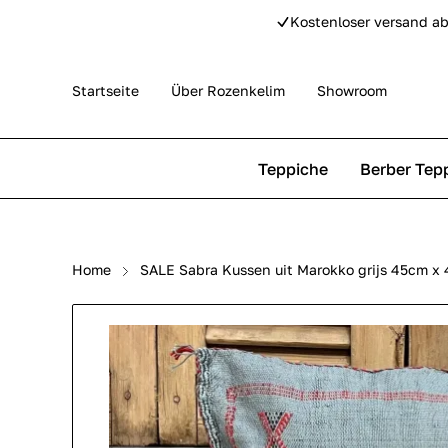
Kostenloser versand ab
Startseite
Über Rozenkelim
Showroom
Teppiche
Berber Tep
Outdoor Teppiche
Beni Ourain Teppiche
Home
SALE Sabra Kussen uit Marokko grijs 45cm x 4
Perser Teppich
Beni Mguild Teppiche
Pip Studio Teppiche