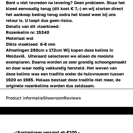
Bent u niet tevreden na levering? Geen probleem. Stuur het
kleed eenvoudig terug (dit kost € 7,-) en wij storten direct
het aankoop bedrag terug zodra het kleed weer bij ons
retour is. U loopt dus geen risico.
Details van dit vloerkleed:
Rozenkelim nr: 15340
Materiaal wol
Dikte vloekleed 6-8 mm
Afmetingen 280cm x 172cm
Wij kopen deze kelims in
Moldavië. Uiteraard selecteren we alleen de mooiste
exemplaren. Daarna worden ze zeer grondig schoongemaakt
en daar waar nodig vakkundig hersteld. Het weven van
deze kelims was een traditie onder de huisvrouwen tussen
1920 en 1985. Helaas bestaat deze traditie niet meer, de
originele rozenkelims worden dus zeldzaam.
Product informatie
Showroom
Reviews
Kostenloser versand ab €100,-