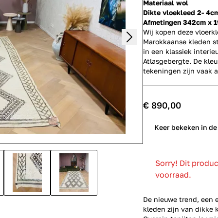
Materiaal wol
Dikte vloekleed 2- 4c
Afmetingen 342cm x 
Wij kopen deze vloerk
Marokkaanse kleden st
in een klassiek interi
Atlasgebergte. De kleu
tekeningen zijn vaak 
€ 890,00
0
Keer bekeken in de
Sorry! Dit produ
voorraad.
De nieuwe trend, een 
kleden zijn van dikke 