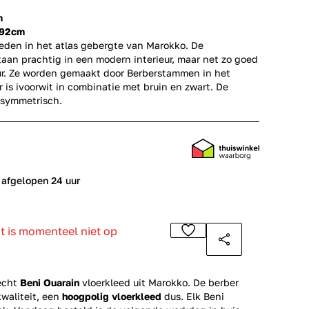
m
192cm
leden in het atlas gebergte van Marokko. De
aan prachtig in een modern interieur, maar net zo goed
eur. Ze worden gemaakt door Berberstammen in het
r is ivoorwit in combinatie met bruin en zwart. De
asymmetrisch.
 afgelopen 24 uur
ct is momenteel niet op
echt
Beni Ouarain
vloerkleed uit Marokko. De berber
kwaliteit, een
hoogpolig vloerkleed
dus. Elk Beni