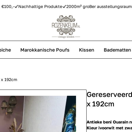
 €100,-
Nachhaltige Produkte
2000m² groBer ausstellungsraum
piche
Marokkanische Poufs
Kissen
Badematten
Vintage Teppiche
Azilal Teppiche
 x 192cm
Gereserveerd
Replica Teppiche
x 192cm
Antieke beni Ouarain n
Kleur ivoorwit met zwa