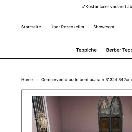
Kostenloser versand ab
Startseite
Über Rozenkelim
Showroom
Teppiche
Berber Tep
Outdoor Teppiche
Beni Ourain Teppiche
Home
Gereserveerd oude beni ouarain 31324 342cm
Perser Teppich
Beni Mguild Teppiche
Pip Studio Teppiche