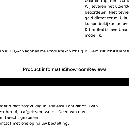
Ouarain tapijten is un
Wij leveren het vloerkl
beoordelen. Niet tevre
geld direct terug. U k
komen bekijken en eve
Dit artikel is leverbaa
mogelijk.
ab €100,-
Nachhaltige Produkte
Nicht gut, Geld zurück
Klante
Product informatie
Showroom
Reviews
der direct zorgvuldig in. Per email ontvangt u van
er het bij u afgeleverd wordt. Geen van ons
ier terecht gekomen.
ontact
met ons op na uw bestelling.