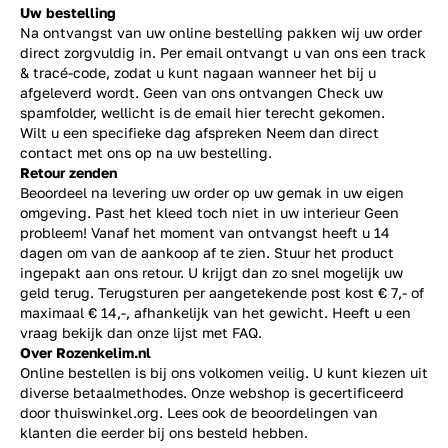
Uw bestelling
Na ontvangst van uw online bestelling pakken wij uw order
direct zorgvuldig in. Per email ontvangt u van ons een track
& tracé-code, zodat u kunt nagaan wanneer het bij u
afgeleverd wordt. Geen van ons ontvangen Check uw
spamfolder, wellicht is de email hier terecht gekomen.
Wilt u een specifieke dag afspreken Neem dan direct
contact
met ons op na uw bestelling.
Retour zenden
Beoordeel na levering uw order op uw gemak in uw eigen
omgeving. Past het kleed toch niet in uw interieur Geen
probleem! Vanaf het moment van ontvangst heeft u 14
dagen om van de aankoop af te zien. Stuur het product
ingepakt aan ons retour. U krijgt dan zo snel mogelijk uw
geld terug. Terugsturen per aangetekende post kost € 7,- of
maximaal € 14,-, afhankelijk van het gewicht. Heeft u een
vraag bekijk dan onze lijst met
FAQ.
Over Rozenkelim.nl
Online bestellen is bij ons volkomen veilig. U kunt kiezen uit
diverse betaalmethodes. Onze webshop is gecertificeerd
door thuiswinkel.org. Lees ook de
beoordelingen
van
klanten die eerder bij ons besteld hebben.