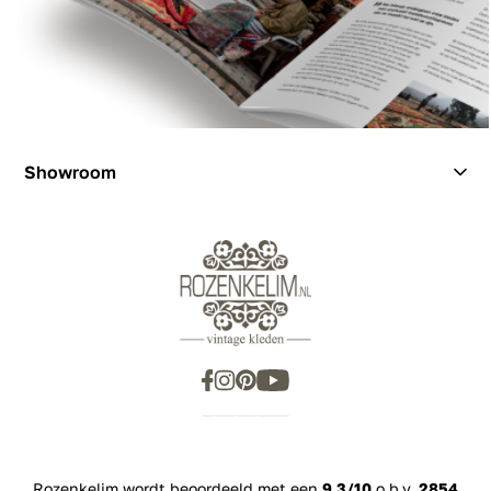
Showroom
Showroom
Inspiration
Rozenkelim wordt beoordeeld met een
9.3/10
o.b.v.
2854