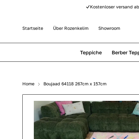
Kostenloser versand ab
Startseite
Über Rozenkelim
Showroom
Teppiche
Berber Tep
Outdoor Teppiche
Beni Ourain Teppiche
Home
Boujaad 64118 267cm x 157cm
Perser Teppich
Beni Mguild Teppiche
Pip Studio Teppiche