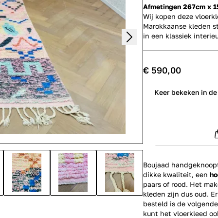
Afmetingen 267cm x 
Wij kopen deze vloerk
Marokkaanse kleden st
in een klassiek inter
€ 590,00
0
Keer bekeken in de
Boujaad handgeknoopte
dikke kwaliteit, een
ho
paars of rood. Het mak
kleden zijn dus oud. E
besteld is de volgende
kunt het vloerkleed o