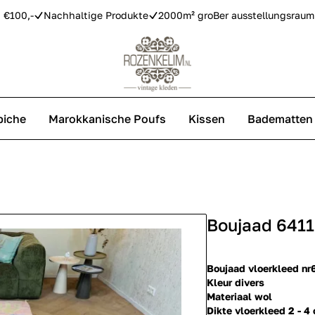
 €100,-
Nachhaltige Produkte
2000m² groBer ausstellungsraum
piche
Marokkanische Poufs
Kissen
Badematten
Vintage Teppiche
Azilal Teppiche
Boujaad 641
Replica Teppiche
Boujaad vloerkleed nr
Kleur divers
Materiaal wol
Dikte vloerkleed 2 - 4