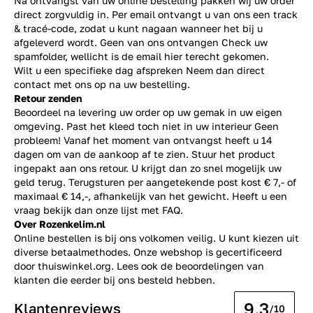
Na ontvangst van uw online bestelling pakken wij uw order
direct zorgvuldig in. Per email ontvangt u van ons een track
& tracé-code, zodat u kunt nagaan wanneer het bij u
afgeleverd wordt. Geen van ons ontvangen Check uw
spamfolder, wellicht is de email hier terecht gekomen.
Wilt u een specifieke dag afspreken Neem dan direct
contact
met ons op na uw bestelling.
Retour zenden
Beoordeel na levering uw order op uw gemak in uw eigen
omgeving. Past het kleed toch niet in uw interieur Geen
probleem! Vanaf het moment van ontvangst heeft u 14
dagen om van de aankoop af te zien. Stuur het product
ingepakt aan ons retour. U krijgt dan zo snel mogelijk uw
geld terug. Terugsturen per aangetekende post kost € 7,- of
maximaal € 14,-, afhankelijk van het gewicht. Heeft u een
vraag bekijk dan onze lijst met
FAQ.
Over Rozenkelim.nl
Online bestellen is bij ons volkomen veilig. U kunt kiezen uit
diverse betaalmethodes. Onze webshop is gecertificeerd
door thuiswinkel.org. Lees ook de
beoordelingen
van
klanten die eerder bij ons besteld hebben.
9.3
Klantenreviews
/10