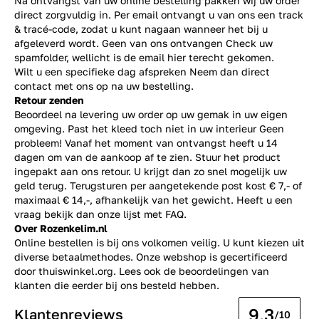
Na ontvangst van uw online bestelling pakken wij uw order
direct zorgvuldig in. Per email ontvangt u van ons een track
& tracé-code, zodat u kunt nagaan wanneer het bij u
afgeleverd wordt. Geen van ons ontvangen Check uw
spamfolder, wellicht is de email hier terecht gekomen.
Wilt u een specifieke dag afspreken Neem dan direct
contact
met ons op na uw bestelling.
Retour zenden
Beoordeel na levering uw order op uw gemak in uw eigen
omgeving. Past het kleed toch niet in uw interieur Geen
probleem! Vanaf het moment van ontvangst heeft u 14
dagen om van de aankoop af te zien. Stuur het product
ingepakt aan ons retour. U krijgt dan zo snel mogelijk uw
geld terug. Terugsturen per aangetekende post kost € 7,- of
maximaal € 14,-, afhankelijk van het gewicht. Heeft u een
vraag bekijk dan onze lijst met
FAQ.
Over Rozenkelim.nl
Online bestellen is bij ons volkomen veilig. U kunt kiezen uit
diverse betaalmethodes. Onze webshop is gecertificeerd
door thuiswinkel.org. Lees ook de
beoordelingen
van
klanten die eerder bij ons besteld hebben.
9.3
Klantenreviews
/10