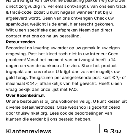
Na ontvangst van uw online bestelling pakken wij uw order
direct zorgvuldig in. Per email ontvangt u van ons een track
& tracé-code, zodat u kunt nagaan wanneer het bij u
afgeleverd wordt. Geen van ons ontvangen Check uw
spamfolder, wellicht is de email hier terecht gekomen.
Wilt u een specifieke dag afspreken Neem dan direct
contact
met ons op na uw bestelling.
Retour zenden
Beoordeel na levering uw order op uw gemak in uw eigen
omgeving. Past het kleed toch niet in uw interieur Geen
probleem! Vanaf het moment van ontvangst heeft u 14
dagen om van de aankoop af te zien. Stuur het product
ingepakt aan ons retour. U krijgt dan zo snel mogelijk uw
geld terug. Terugsturen per aangetekende post kost € 7,- of
maximaal € 14,-, afhankelijk van het gewicht. Heeft u een
vraag bekijk dan onze lijst met
FAQ.
Over Rozenkelim.nl
Online bestellen is bij ons volkomen veilig. U kunt kiezen uit
diverse betaalmethodes. Onze webshop is gecertificeerd
door thuiswinkel.org. Lees ook de
beoordelingen
van
klanten die eerder bij ons besteld hebben.
9.3
Klantenreviews
/10