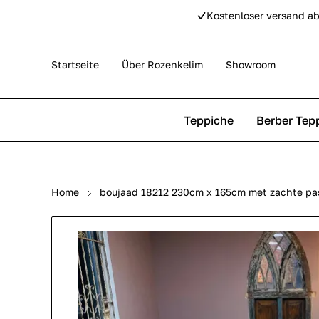
Kostenloser versand ab
Startseite
Über Rozenkelim
Showroom
Teppiche
Berber Tep
Outdoor Teppiche
Beni Ourain Teppiche
Home
boujaad 18212 230cm x 165cm met zachte pas
Perser Teppich
Beni Mguild Teppiche
Pip Studio Teppiche