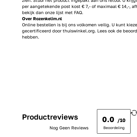
zien. Stuur het product ingepakt aan ons retour. U krij
per aangetekende post kost € 7,- of maximaal € 14,-, a
bekijk dan onze lijst met
FAQ.
Over Rozenkelim.nl
Online bestellen is bij ons volkomen veilig. U kunt kie
gecertificeerd door thuiswinkel.org. Lees ook de
beoord
hebben.
Productreviews
0.0
/10
Nog Geen Reviews
Beoordeling