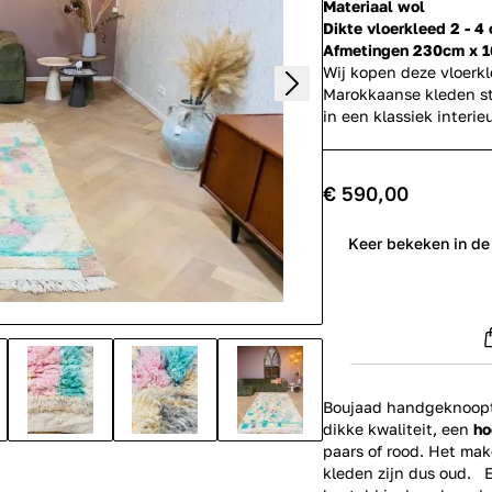
Materiaal wol
Dikte vloerkleed 2 - 4
Afmetingen 230cm x 
Wij kopen deze vloerk
Marokkaanse kleden st
in een klassiek inter
€ 590,00
0
Keer bekeken in de
Boujaad handgeknoopte
dikke kwaliteit, een
ho
paars of rood. Het mak
kleden zijn dus oud. 