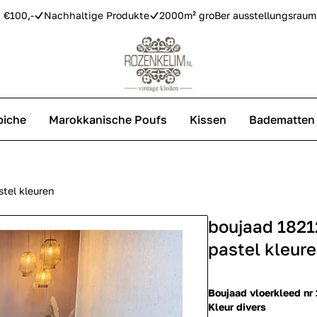
 €100,-
Nachhaltige Produkte
2000m² groBer ausstellungsraum
piche
Marokkanische Poufs
Kissen
Badematten
Vintage Teppiche
Azilal Teppiche
tel kleuren
boujaad 1821
Replica Teppiche
pastel kleur
Boujaad vloerkleed nr
Kleur divers