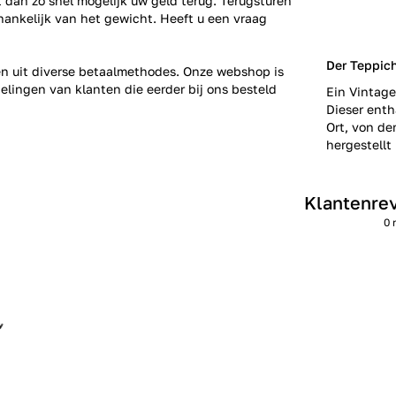
gt dan zo snel mogelijk uw geld terug. Terugsturen
fhankelijk van het gewicht. Heeft u een vraag
Der Teppic
zen uit diverse betaalmethodes. Onze webshop is
elingen
van klanten die eerder bij ons besteld
Ein Vintage
Dieser enth
Ort, von de
hergestellt 
Klantenre
0 