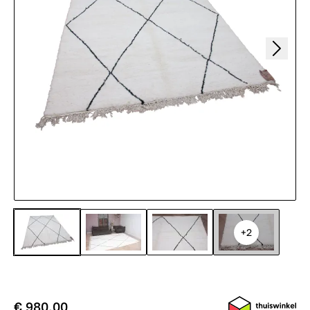
+2
€ 980,00