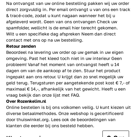
Na ontvangst van uw online bestelling pakken wij uw order
direct zorgvuldig in. Per email ontvangt u van ons een track
& tracé-code, zodat u kunt nagaan wanneer het bij u
afgeleverd wordt. Geen van ons ontvangen Check uw
spamfolder, wellicht is de email hier terecht gekomen.
Wilt u een specifieke dag afspreken Neem dan direct
contact
met ons op na uw bestelling.
Retour zenden
Beoordeel na levering uw order op uw gemak in uw eigen
omgeving. Past het kleed toch niet in uw interieur Geen
probleem! Vanaf het moment van ontvangst heeft u 14
dagen om van de aankoop af te zien. Stuur het product
ingepakt aan ons retour. U krijgt dan zo snel mogelijk uw
geld terug. Terugsturen per aangetekende post kost € 7,- of
maximaal € 14,-, afhankelijk van het gewicht. Heeft u een
vraag bekijk dan onze lijst met
FAQ.
Over Rozenkelim.nl
Online bestellen is bij ons volkomen veilig. U kunt kiezen uit
diverse betaalmethodes. Onze webshop is gecertificeerd
door thuiswinkel.org. Lees ook de
beoordelingen
van
klanten die eerder bij ons besteld hebben.