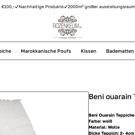
 €100,-
Nachhaltige Produkte
2000m² groBer ausstellungsraum
piche
Marokkanische Poufs
Kissen
Badematten
Vintage Teppiche
Azilal Teppiche
Beni ouarain
Replica Teppiche
Beni Ouarain Teppiche
Farbe: weiß
Material: Wolle
Dicke Teppich: 2- 4cm