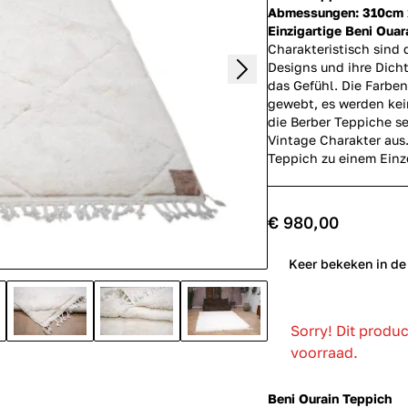
Abmessungen: 310cm 
Einzigartige Beni Ouar
Charakteristisch sind d
Designs und ihre Dicht
das Gefühl. Die Farben
gewebt, es werden kein
die Berber Teppiche s
Vintage Charakter aus
Teppich zu einem Einz
€ 980,00
0
Keer bekeken in de
Sorry! Dit produ
voorraad.
Beni Ourain Teppich