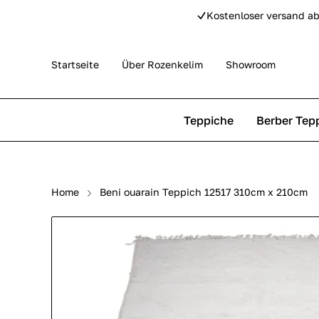
Kostenloser versand ab
Startseite
Über Rozenkelim
Showroom
Teppiche
Berber Tep
Outdoor Teppiche
Beni Ourain Teppiche
Home
Beni ouarain Teppich 12517 310cm x 210cm
Perser Teppich
Beni Mguild Teppiche
Pip Studio Teppiche