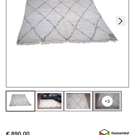
+3
€ 890,00