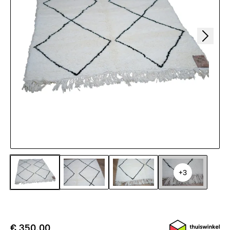
+3
€ 350,00