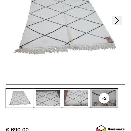
+2
€ 690,00