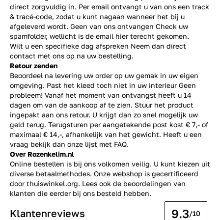
direct zorgvuldig in. Per email ontvangt u van ons een track
& tracé-code, zodat u kunt nagaan wanneer het bij u
afgeleverd wordt. Geen van ons ontvangen Check uw
spamfolder, wellicht is de email hier terecht gekomen.
Wilt u een specifieke dag afspreken Neem dan direct
contact
met ons op na uw bestelling.
Retour zenden
Beoordeel na levering uw order op uw gemak in uw eigen
omgeving. Past het kleed toch niet in uw interieur Geen
probleem! Vanaf het moment van ontvangst heeft u 14
dagen om van de aankoop af te zien. Stuur het product
ingepakt aan ons retour. U krijgt dan zo snel mogelijk uw
geld terug. Terugsturen per aangetekende post kost € 7,- of
maximaal € 14,-, afhankelijk van het gewicht. Heeft u een
vraag bekijk dan onze lijst met
FAQ.
Over Rozenkelim.nl
Online bestellen is bij ons volkomen veilig. U kunt kiezen uit
diverse betaalmethodes. Onze webshop is gecertificeerd
door thuiswinkel.org. Lees ook de
beoordelingen
van
klanten die eerder bij ons besteld hebben.
9.3
Klantenreviews
/10