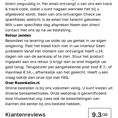
direct zorgvuldig in. Per email ontvangt u van ons een track
& tracé-code, zodat u kunt nagaan wanneer het bij u
afgeleverd wordt. Geen van ons ontvangen Check uw
spamfolder, wellicht is de email hier terecht gekomen.
Wilt u een specifieke dag afspreken Neem dan direct
contact
met ons op na uw bestelling.
Retour zenden
Beoordeel na levering uw order op uw gemak in uw eigen
omgeving. Past het kleed toch niet in uw interieur Geen
probleem! Vanaf het moment van ontvangst heeft u 14
dagen om van de aankoop af te zien. Stuur het product
ingepakt aan ons retour. U krijgt dan zo snel mogelijk uw
geld terug. Terugsturen per aangetekende post kost € 7,- of
maximaal € 14,-, afhankelijk van het gewicht. Heeft u een
vraag bekijk dan onze lijst met
FAQ.
Over Rozenkelim.nl
Online bestellen is bij ons volkomen veilig. U kunt kiezen uit
diverse betaalmethodes. Onze webshop is gecertificeerd
door thuiswinkel.org. Lees ook de
beoordelingen
van
klanten die eerder bij ons besteld hebben.
9.3
Klantenreviews
/10