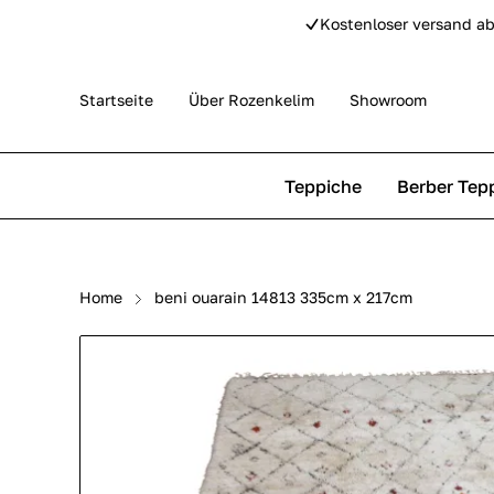
Kostenloser versand ab
Startseite
Über Rozenkelim
Showroom
Teppiche
Berber Tep
Outdoor Teppiche
Beni Ourain Teppiche
Home
beni ouarain 14813 335cm x 217cm
Perser Teppich
Beni Mguild Teppiche
Pip Studio Teppiche