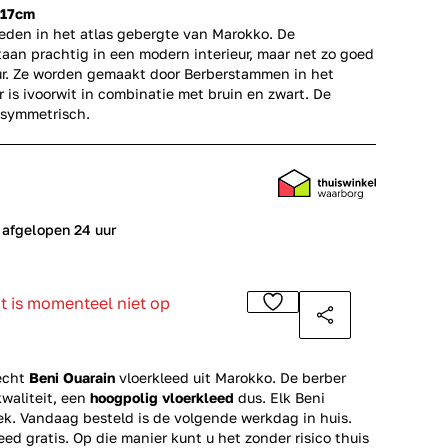
217cm
leden in het atlas gebergte van Marokko. De
aan prachtig in een modern interieur, maar net zo goed
eur. Ze worden gemaakt door Berberstammen in het
r is ivoorwit in combinatie met bruin en zwart. De
asymmetrisch.
 afgelopen 24 uur
ct is momenteel niet op
echt
Beni Ouarain
vloerkleed uit Marokko. De berber
kwaliteit, een
hoogpolig vloerkleed
dus. Elk Beni
iek. Vandaag besteld is de volgende werkdag in huis.
eed gratis. Op die manier kunt u het zonder risico thuis