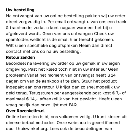
Uw bestelling
Na ontvangst van uw online bestelling pakken wij uw order
direct zorgvuldig in. Per email ontvangt u van ons een track
& tracé-code, zodat u kunt nagaan wanneer het bij u
afgeleverd wordt. Geen van ons ontvangen Check uw
spamfolder, wellicht is de email hier terecht gekomen.
Wilt u een specifieke dag afspreken Neem dan direct
contact
met ons op na uw bestelling.
Retour zenden
Beoordeel na levering uw order op uw gemak in uw eigen
omgeving. Past het kleed toch niet in uw interieur Geen
probleem! Vanaf het moment van ontvangst heeft u 14
dagen om van de aankoop af te zien. Stuur het product
ingepakt aan ons retour. U krijgt dan zo snel mogelijk uw
geld terug. Terugsturen per aangetekende post kost € 7,- of
maximaal € 14,-, afhankelijk van het gewicht. Heeft u een
vraag bekijk dan onze lijst met
FAQ.
Over Rozenkelim.nl
Online bestellen is bij ons volkomen veilig. U kunt kiezen uit
diverse betaalmethodes. Onze webshop is gecertificeerd
door thuiswinkel.org. Lees ook de
beoordelingen
van