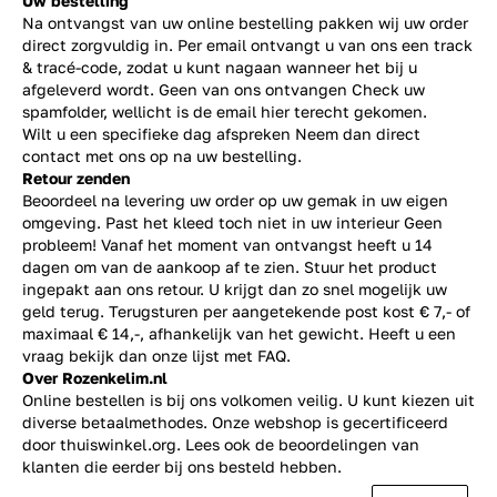
Uw bestelling
Na ontvangst van uw online bestelling pakken wij uw order
direct zorgvuldig in. Per email ontvangt u van ons een track
& tracé-code, zodat u kunt nagaan wanneer het bij u
afgeleverd wordt. Geen van ons ontvangen Check uw
spamfolder, wellicht is de email hier terecht gekomen.
Wilt u een specifieke dag afspreken Neem dan direct
contact
met ons op na uw bestelling.
Retour zenden
Beoordeel na levering uw order op uw gemak in uw eigen
omgeving. Past het kleed toch niet in uw interieur Geen
probleem! Vanaf het moment van ontvangst heeft u 14
dagen om van de aankoop af te zien. Stuur het product
ingepakt aan ons retour. U krijgt dan zo snel mogelijk uw
geld terug. Terugsturen per aangetekende post kost € 7,- of
maximaal € 14,-, afhankelijk van het gewicht. Heeft u een
vraag bekijk dan onze lijst met
FAQ.
Over Rozenkelim.nl
Online bestellen is bij ons volkomen veilig. U kunt kiezen uit
diverse betaalmethodes. Onze webshop is gecertificeerd
door thuiswinkel.org. Lees ook de
beoordelingen
van
klanten die eerder bij ons besteld hebben.