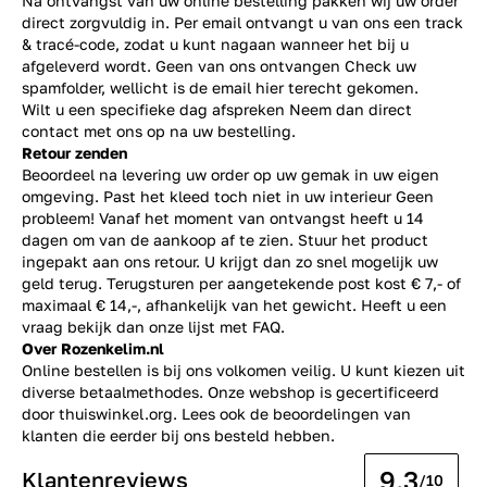
Na ontvangst van uw online bestelling pakken wij uw order
direct zorgvuldig in. Per email ontvangt u van ons een track
& tracé-code, zodat u kunt nagaan wanneer het bij u
afgeleverd wordt. Geen van ons ontvangen Check uw
spamfolder, wellicht is de email hier terecht gekomen.
Wilt u een specifieke dag afspreken Neem dan direct
contact
met ons op na uw bestelling.
Retour zenden
Beoordeel na levering uw order op uw gemak in uw eigen
omgeving. Past het kleed toch niet in uw interieur Geen
probleem! Vanaf het moment van ontvangst heeft u 14
dagen om van de aankoop af te zien. Stuur het product
ingepakt aan ons retour. U krijgt dan zo snel mogelijk uw
geld terug. Terugsturen per aangetekende post kost € 7,- of
maximaal € 14,-, afhankelijk van het gewicht. Heeft u een
vraag bekijk dan onze lijst met
FAQ.
Over Rozenkelim.nl
Online bestellen is bij ons volkomen veilig. U kunt kiezen uit
diverse betaalmethodes. Onze webshop is gecertificeerd
door thuiswinkel.org. Lees ook de
beoordelingen
van
klanten die eerder bij ons besteld hebben.
9.3
Klantenreviews
/10