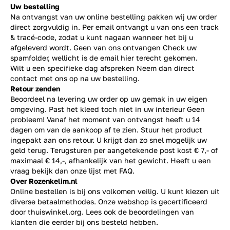
Uw bestelling
Na ontvangst van uw online bestelling pakken wij uw order
direct zorgvuldig in. Per email ontvangt u van ons een track
& tracé-code, zodat u kunt nagaan wanneer het bij u
afgeleverd wordt. Geen van ons ontvangen Check uw
spamfolder, wellicht is de email hier terecht gekomen.
Wilt u een specifieke dag afspreken Neem dan direct
contact
met ons op na uw bestelling.
Retour zenden
Beoordeel na levering uw order op uw gemak in uw eigen
omgeving. Past het kleed toch niet in uw interieur Geen
probleem! Vanaf het moment van ontvangst heeft u 14
dagen om van de aankoop af te zien. Stuur het product
ingepakt aan ons retour. U krijgt dan zo snel mogelijk uw
geld terug. Terugsturen per aangetekende post kost € 7,- of
maximaal € 14,-, afhankelijk van het gewicht. Heeft u een
vraag bekijk dan onze lijst met
FAQ.
Over Rozenkelim.nl
Online bestellen is bij ons volkomen veilig. U kunt kiezen uit
diverse betaalmethodes. Onze webshop is gecertificeerd
door thuiswinkel.org. Lees ook de
beoordelingen
van
klanten die eerder bij ons besteld hebben.