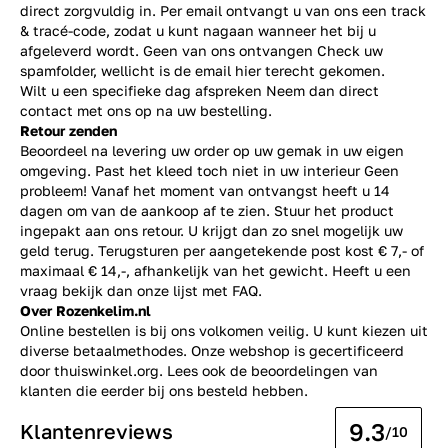
direct zorgvuldig in. Per email ontvangt u van ons een track
& tracé-code, zodat u kunt nagaan wanneer het bij u
afgeleverd wordt. Geen van ons ontvangen Check uw
spamfolder, wellicht is de email hier terecht gekomen.
Wilt u een specifieke dag afspreken Neem dan direct
contact
met ons op na uw bestelling.
Retour zenden
Beoordeel na levering uw order op uw gemak in uw eigen
omgeving. Past het kleed toch niet in uw interieur Geen
probleem! Vanaf het moment van ontvangst heeft u 14
dagen om van de aankoop af te zien. Stuur het product
ingepakt aan ons retour. U krijgt dan zo snel mogelijk uw
geld terug. Terugsturen per aangetekende post kost € 7,- of
maximaal € 14,-, afhankelijk van het gewicht. Heeft u een
vraag bekijk dan onze lijst met
FAQ.
Over Rozenkelim.nl
Online bestellen is bij ons volkomen veilig. U kunt kiezen uit
diverse betaalmethodes. Onze webshop is gecertificeerd
door thuiswinkel.org. Lees ook de
beoordelingen
van
klanten die eerder bij ons besteld hebben.
9.3
Klantenreviews
/10