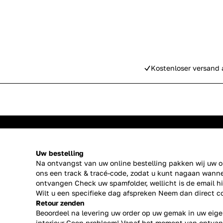
Kostenloser versand 
Uw bestelling
Na ontvangst van uw online bestelling pakken wij uw or
ons een track & tracé-code, zodat u kunt nagaan wanne
ontvangen Check uw spamfolder, wellicht is de email h
Wilt u een specifieke dag afspreken Neem dan direct
c
Retour zenden
Beoordeel na levering uw order op uw gemak in uw eige
interieur Geen probleem! Vanaf het moment van ontvan