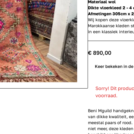
Materiaal wol
Dikte vloerkleed 2 - 4
Afmetingen 305cm x 
Wij kopen deze vloerk
Marokkaanse kleden st
in een klassiek inter
€ 890,00
0
Keer bekeken in de
Sorry! Dit produ
voorraad.
Beni Mguild handgekno
van dikke kwaliteit, e
meestal paars of rood
niet meer, deze kleden