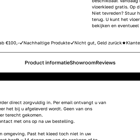
beschikbaar. Vandaag b
vloerkleed gratis. Op d
Niet tevreden? Stuur h
terug. U kunt het vlo
bekijken en eventueel
ab €100,-
Nachhaltige Produkte
Nicht gut, Geld zurück
Klante
Product informatie
Showroom
Reviews
der direct zorgvuldig in. Per email ontvangt u van
er het bij u afgeleverd wordt. Geen van ons
ier terecht gekomen.
ontact
met ons op na uw bestelling.
n omgeving. Past het kleed toch niet in uw
gst heeft u 14 dagen om van de aankoop af te