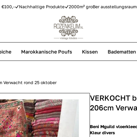
 €100,-
Nachhaltige Produkte
2000m² groBer ausstellungsraum
piche
Marokkanische Poufs
Kissen
Badematten
Vintage Teppiche
Azilal Teppiche
 Verwacht rond 25 oktober
VERKOCHT be
Replica Teppiche
206cm Verwac
Beni Mguild vloerklee
Kleur divers