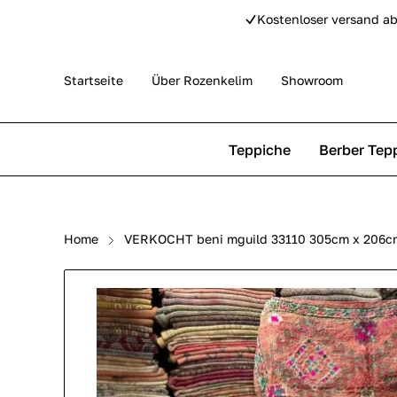
Kostenloser versand ab
Startseite
Über Rozenkelim
Showroom
Teppiche
Berber Tep
Outdoor Teppiche
Beni Ourain Teppiche
Home
VERKOCHT beni mguild 33110 305cm x 206cm
Perser Teppich
Beni Mguild Teppiche
Pip Studio Teppiche