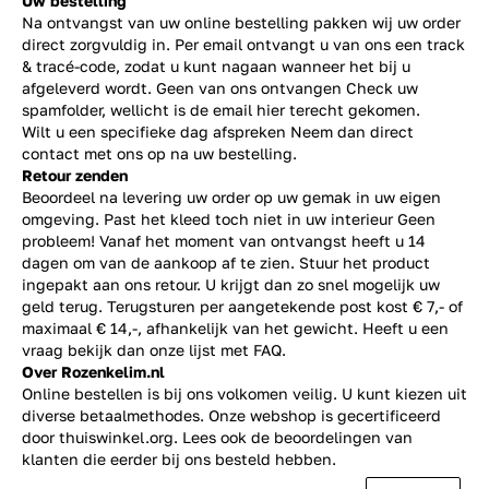
Uw bestelling
Na ontvangst van uw online bestelling pakken wij uw order
direct zorgvuldig in. Per email ontvangt u van ons een track
& tracé-code, zodat u kunt nagaan wanneer het bij u
afgeleverd wordt. Geen van ons ontvangen Check uw
spamfolder, wellicht is de email hier terecht gekomen.
Wilt u een specifieke dag afspreken Neem dan direct
contact
met ons op na uw bestelling.
Retour zenden
Beoordeel na levering uw order op uw gemak in uw eigen
omgeving. Past het kleed toch niet in uw interieur Geen
probleem! Vanaf het moment van ontvangst heeft u 14
dagen om van de aankoop af te zien. Stuur het product
ingepakt aan ons retour. U krijgt dan zo snel mogelijk uw
geld terug. Terugsturen per aangetekende post kost € 7,- of
maximaal € 14,-, afhankelijk van het gewicht. Heeft u een
vraag bekijk dan onze lijst met
FAQ.
Over Rozenkelim.nl
Online bestellen is bij ons volkomen veilig. U kunt kiezen uit
diverse betaalmethodes. Onze webshop is gecertificeerd
door thuiswinkel.org. Lees ook de
beoordelingen
van
klanten die eerder bij ons besteld hebben.