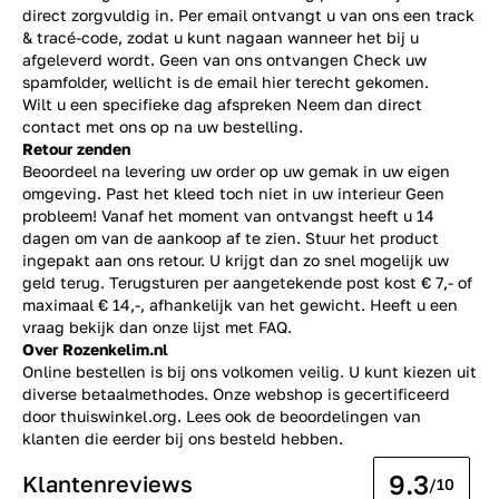
direct zorgvuldig in. Per email ontvangt u van ons een track
& tracé-code, zodat u kunt nagaan wanneer het bij u
afgeleverd wordt. Geen van ons ontvangen Check uw
spamfolder, wellicht is de email hier terecht gekomen.
Wilt u een specifieke dag afspreken Neem dan direct
contact
met ons op na uw bestelling.
Retour zenden
Beoordeel na levering uw order op uw gemak in uw eigen
omgeving. Past het kleed toch niet in uw interieur Geen
probleem! Vanaf het moment van ontvangst heeft u 14
dagen om van de aankoop af te zien. Stuur het product
ingepakt aan ons retour. U krijgt dan zo snel mogelijk uw
geld terug. Terugsturen per aangetekende post kost € 7,- of
maximaal € 14,-, afhankelijk van het gewicht. Heeft u een
vraag bekijk dan onze lijst met
FAQ.
Over Rozenkelim.nl
Online bestellen is bij ons volkomen veilig. U kunt kiezen uit
diverse betaalmethodes. Onze webshop is gecertificeerd
door thuiswinkel.org. Lees ook de
beoordelingen
van
klanten die eerder bij ons besteld hebben.
9.3
Klantenreviews
/10