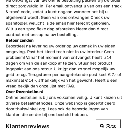
Na ontvangst van uw online bestelling pakken wij uw order
direct zorgvuldig in. Per email ontvangt u van ons een track
& tracé-code, zodat u kunt nagaan wanneer het bij u
afgeleverd wordt. Geen van ons ontvangen Check uw
spamfolder, wellicht is de email hier terecht gekomen.
Wilt u een specifieke dag afspreken Neem dan direct
contact
met ons op na uw bestelling.
Retour zenden
Beoordeel na levering uw order op uw gemak in uw eigen
omgeving. Past het kleed toch niet in uw interieur Geen
probleem! Vanaf het moment van ontvangst heeft u 14
dagen om van de aankoop af te zien. Stuur het product
ingepakt aan ons retour. U krijgt dan zo snel mogelijk uw
geld terug. Terugsturen per aangetekende post kost € 7,- of
maximaal € 14,-, afhankelijk van het gewicht. Heeft u een
vraag bekijk dan onze lijst met
FAQ.
Over Rozenkelim.nl
Online bestellen is bij ons volkomen veilig. U kunt kiezen uit
diverse betaalmethodes. Onze webshop is gecertificeerd
door thuiswinkel.org. Lees ook de
beoordelingen
van
klanten die eerder bij ons besteld hebben.
9.3
Klantenreviews
/10