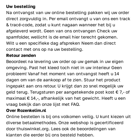
Uw bestelling
Na ontvangst van uw online bestelling pakken wij uw order
direct zorgvuldig in. Per email ontvangt u van ons een track
& tracé-code, zodat u kunt nagaan wanneer het bij u
afgeleverd wordt. Geen van ons ontvangen Check uw
spamfolder, wellicht is de email hier terecht gekomen.
Wilt u een specifieke dag afspreken Neem dan direct
contact
met ons op na uw bestelling.
Retour zenden
Beoordeel na levering uw order op uw gemak in uw eigen
omgeving. Past het kleed toch niet in uw interieur Geen
probleem! Vanaf het moment van ontvangst heeft u 14
dagen om van de aankoop af te zien. Stuur het product
ingepakt aan ons retour. U krijgt dan zo snel mogelijk uw
geld terug. Terugsturen per aangetekende post kost € 7,- of
maximaal € 14,-, afhankelijk van het gewicht. Heeft u een
vraag bekijk dan onze lijst met
FAQ.
Over Rozenkelim.nl
Online bestellen is bij ons volkomen veilig. U kunt kiezen uit
diverse betaalmethodes. Onze webshop is gecertificeerd
door thuiswinkel.org. Lees ook de
beoordelingen
van
klanten die eerder bij ons besteld hebben.