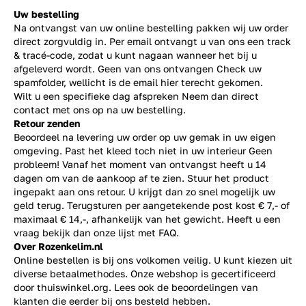
Uw bestelling
Na ontvangst van uw online bestelling pakken wij uw order
direct zorgvuldig in. Per email ontvangt u van ons een track
& tracé-code, zodat u kunt nagaan wanneer het bij u
afgeleverd wordt. Geen van ons ontvangen Check uw
spamfolder, wellicht is de email hier terecht gekomen.
Wilt u een specifieke dag afspreken Neem dan direct
contact
met ons op na uw bestelling.
Retour zenden
Beoordeel na levering uw order op uw gemak in uw eigen
omgeving. Past het kleed toch niet in uw interieur Geen
probleem! Vanaf het moment van ontvangst heeft u 14
dagen om van de aankoop af te zien. Stuur het product
ingepakt aan ons retour. U krijgt dan zo snel mogelijk uw
geld terug. Terugsturen per aangetekende post kost € 7,- of
maximaal € 14,-, afhankelijk van het gewicht. Heeft u een
vraag bekijk dan onze lijst met
FAQ.
Over Rozenkelim.nl
Online bestellen is bij ons volkomen veilig. U kunt kiezen uit
diverse betaalmethodes. Onze webshop is gecertificeerd
door thuiswinkel.org. Lees ook de
beoordelingen
van
klanten die eerder bij ons besteld hebben.