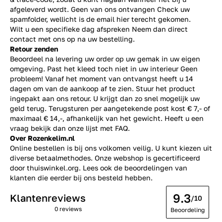
afgeleverd wordt. Geen van ons ontvangen Check uw
spamfolder, wellicht is de email hier terecht gekomen.
Wilt u een specifieke dag afspreken Neem dan direct
contact
met ons op na uw bestelling.
Retour zenden
Beoordeel na levering uw order op uw gemak in uw eigen
omgeving. Past het kleed toch niet in uw interieur Geen
probleem! Vanaf het moment van ontvangst heeft u 14
dagen om van de aankoop af te zien. Stuur het product
ingepakt aan ons retour. U krijgt dan zo snel mogelijk uw
geld terug. Terugsturen per aangetekende post kost € 7,- of
maximaal € 14,-, afhankelijk van het gewicht. Heeft u een
vraag bekijk dan onze lijst met
FAQ.
Over Rozenkelim.nl
Online bestellen is bij ons volkomen veilig. U kunt kiezen uit
diverse betaalmethodes. Onze webshop is gecertificeerd
door thuiswinkel.org. Lees ook de
beoordelingen
van
klanten die eerder bij ons besteld hebben.
9.3
Klantenreviews
/10
0 reviews
Beoordeling