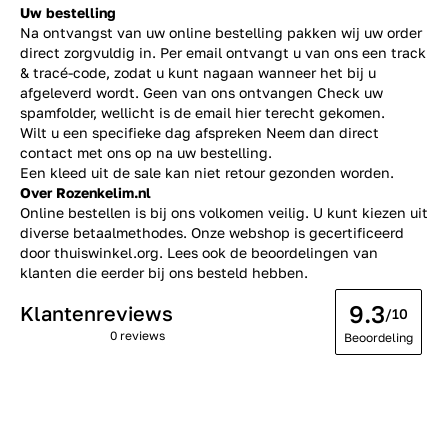
Uw bestelling
Na ontvangst van uw online bestelling pakken wij uw order
direct zorgvuldig in. Per email ontvangt u van ons een track
& tracé-code, zodat u kunt nagaan wanneer het bij u
afgeleverd wordt. Geen van ons ontvangen Check uw
spamfolder, wellicht is de email hier terecht gekomen.
Wilt u een specifieke dag afspreken Neem dan direct
contact
met ons op na uw bestelling.
Een kleed uit de sale kan niet retour gezonden worden.
Over Rozenkelim.nl
Online bestellen is bij ons volkomen veilig. U kunt kiezen uit
diverse betaalmethodes. Onze webshop is gecertificeerd
door thuiswinkel.org. Lees ook de
beoordelingen
van
klanten die eerder bij ons besteld hebben.
9.3
Klantenreviews
/10
0 reviews
Beoordeling