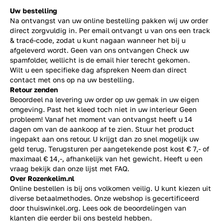
Uw bestelling
Na ontvangst van uw online bestelling pakken wij uw order
direct zorgvuldig in. Per email ontvangt u van ons een track
& tracé-code, zodat u kunt nagaan wanneer het bij u
afgeleverd wordt. Geen van ons ontvangen Check uw
spamfolder, wellicht is de email hier terecht gekomen.
Wilt u een specifieke dag afspreken Neem dan direct
contact
met ons op na uw bestelling.
Retour zenden
Beoordeel na levering uw order op uw gemak in uw eigen
omgeving. Past het kleed toch niet in uw interieur Geen
probleem! Vanaf het moment van ontvangst heeft u 14
dagen om van de aankoop af te zien. Stuur het product
ingepakt aan ons retour. U krijgt dan zo snel mogelijk uw
geld terug. Terugsturen per aangetekende post kost € 7,- of
maximaal € 14,-, afhankelijk van het gewicht. Heeft u een
vraag bekijk dan onze lijst met
FAQ.
Over Rozenkelim.nl
Online bestellen is bij ons volkomen veilig. U kunt kiezen uit
diverse betaalmethodes. Onze webshop is gecertificeerd
door thuiswinkel.org. Lees ook de
beoordelingen
van
klanten die eerder bij ons besteld hebben.