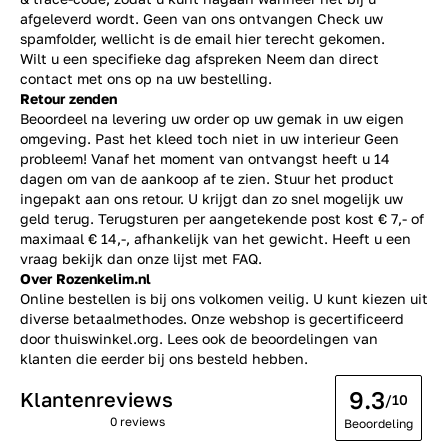
afgeleverd wordt. Geen van ons ontvangen Check uw
spamfolder, wellicht is de email hier terecht gekomen.
Wilt u een specifieke dag afspreken Neem dan direct
contact
met ons op na uw bestelling.
Retour zenden
Beoordeel na levering uw order op uw gemak in uw eigen
omgeving. Past het kleed toch niet in uw interieur Geen
probleem! Vanaf het moment van ontvangst heeft u 14
dagen om van de aankoop af te zien. Stuur het product
ingepakt aan ons retour. U krijgt dan zo snel mogelijk uw
geld terug. Terugsturen per aangetekende post kost € 7,- of
maximaal € 14,-, afhankelijk van het gewicht. Heeft u een
vraag bekijk dan onze lijst met
FAQ.
Over Rozenkelim.nl
Online bestellen is bij ons volkomen veilig. U kunt kiezen uit
diverse betaalmethodes. Onze webshop is gecertificeerd
door thuiswinkel.org. Lees ook de
beoordelingen
van
klanten die eerder bij ons besteld hebben.
9.3
Klantenreviews
/10
0 reviews
Beoordeling