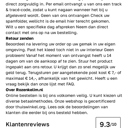
direct zorgvuldig in. Per email ontvangt u van ons een track
& tracé-code, zodat u kunt nagaan wanneer het bij u
afgeleverd wordt. Geen van ons ontvangen Check uw
spamfolder, wellicht is de email hier terecht gekomen.
Wilt u een specifieke dag afspreken Neem dan direct
contact
met ons op na uw bestelling.
Retour zenden
Beoordeel na levering uw order op uw gemak in uw eigen
omgeving. Past het kleed toch niet in uw interieur Geen
probleem! Vanaf het moment van ontvangst heeft u 14
dagen om van de aankoop af te zien. Stuur het product
ingepakt aan ons retour. U krijgt dan zo snel mogelijk uw
geld terug. Terugsturen per aangetekende post kost € 7,- of
maximaal € 14,-, afhankelijk van het gewicht. Heeft u een
vraag bekijk dan onze lijst met
FAQ.
Over Rozenkelim.nl
Online bestellen is bij ons volkomen veilig. U kunt kiezen uit
diverse betaalmethodes. Onze webshop is gecertificeerd
door thuiswinkel.org. Lees ook de
beoordelingen
van
klanten die eerder bij ons besteld hebben.
9.3
Klantenreviews
/10