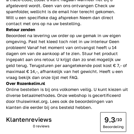
afgeleverd wordt. Geen van ons ontvangen Check uw
spamfolder, wellicht is de email hier terecht gekomen.
Wilt u een specifieke dag afspreken Neem dan direct
contact
met ons op na uw bestelling.
Retour zenden
Beoordeel na levering uw order op uw gemak in uw eigen
omgeving. Past het kleed toch niet in uw interieur Geen
probleem! Vanaf het moment van ontvangst heeft u 14
dagen om van de aankoop af te zien. Stuur het product
ingepakt aan ons retour. U krijgt dan zo snel mogelijk uw
geld terug. Terugsturen per aangetekende post kost € 7,- of
maximaal € 14,-, afhankelijk van het gewicht. Heeft u een
vraag bekijk dan onze lijst met
FAQ.
Over Rozenkelim.nl
Online bestellen is bij ons volkomen veilig. U kunt kiezen uit
diverse betaalmethodes. Onze webshop is gecertificeerd
door thuiswinkel.org. Lees ook de
beoordelingen
van
klanten die eerder bij ons besteld hebben.
9.3
Klantenreviews
/10
0 reviews
Beoordeling