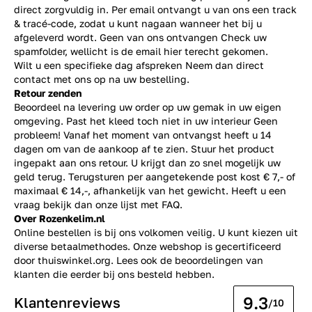
direct zorgvuldig in. Per email ontvangt u van ons een track
& tracé-code, zodat u kunt nagaan wanneer het bij u
afgeleverd wordt. Geen van ons ontvangen Check uw
spamfolder, wellicht is de email hier terecht gekomen.
Wilt u een specifieke dag afspreken Neem dan direct
contact
met ons op na uw bestelling.
Retour zenden
Beoordeel na levering uw order op uw gemak in uw eigen
omgeving. Past het kleed toch niet in uw interieur Geen
probleem! Vanaf het moment van ontvangst heeft u 14
dagen om van de aankoop af te zien. Stuur het product
ingepakt aan ons retour. U krijgt dan zo snel mogelijk uw
geld terug. Terugsturen per aangetekende post kost € 7,- of
maximaal € 14,-, afhankelijk van het gewicht. Heeft u een
vraag bekijk dan onze lijst met
FAQ.
Over Rozenkelim.nl
Online bestellen is bij ons volkomen veilig. U kunt kiezen uit
diverse betaalmethodes. Onze webshop is gecertificeerd
door thuiswinkel.org. Lees ook de
beoordelingen
van
klanten die eerder bij ons besteld hebben.
9.3
Klantenreviews
/10