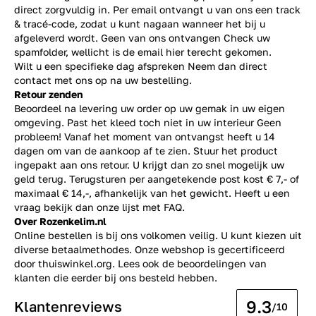
direct zorgvuldig in. Per email ontvangt u van ons een track
& tracé-code, zodat u kunt nagaan wanneer het bij u
afgeleverd wordt. Geen van ons ontvangen Check uw
spamfolder, wellicht is de email hier terecht gekomen.
Wilt u een specifieke dag afspreken Neem dan direct
contact
met ons op na uw bestelling.
Retour zenden
Beoordeel na levering uw order op uw gemak in uw eigen
omgeving. Past het kleed toch niet in uw interieur Geen
probleem! Vanaf het moment van ontvangst heeft u 14
dagen om van de aankoop af te zien. Stuur het product
ingepakt aan ons retour. U krijgt dan zo snel mogelijk uw
geld terug. Terugsturen per aangetekende post kost € 7,- of
maximaal € 14,-, afhankelijk van het gewicht. Heeft u een
vraag bekijk dan onze lijst met
FAQ.
Over Rozenkelim.nl
Online bestellen is bij ons volkomen veilig. U kunt kiezen uit
diverse betaalmethodes. Onze webshop is gecertificeerd
door thuiswinkel.org. Lees ook de
beoordelingen
van
klanten die eerder bij ons besteld hebben.
9.3
Klantenreviews
/10