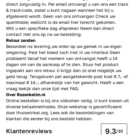
direct zorgvuldig in. Per email ontvangt u van ons een track
& tracé-code, zodat u kunt nagaan wanneer het bij u
afgeleverd wordt. Geen van ons ontvangen Check uw
spamfolder, wellicht is de email hier terecht gekomen.
Wilt u een specifieke dag afspreken Neem dan direct
contact
met ons op na uw bestelling.
Retour zenden
Beoordeel na levering uw order op uw gemak in uw eigen
omgeving. Past het kleed toch niet in uw interieur Geen
probleem! Vanaf het moment van ontvangst heeft u 14
dagen om van de aankoop af te zien. Stuur het product
ingepakt aan ons retour. U krijgt dan zo snel mogelijk uw
geld terug. Terugsturen per aangetekende post kost € 7,- of
maximaal € 14,-, afhankelijk van het gewicht. Heeft u een
vraag bekijk dan onze lijst met
FAQ.
Over Rozenkelim.nl
Online bestellen is bij ons volkomen veilig. U kunt kiezen uit
diverse betaalmethodes. Onze webshop is gecertificeerd
door thuiswinkel.org. Lees ook de
beoordelingen
van
klanten die eerder bij ons besteld hebben.
9.3
Klantenreviews
/10