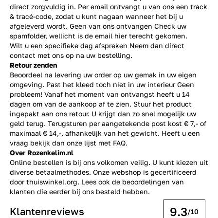
direct zorgvuldig in. Per email ontvangt u van ons een track
& tracé-code, zodat u kunt nagaan wanneer het bij u
afgeleverd wordt. Geen van ons ontvangen Check uw
spamfolder, wellicht is de email hier terecht gekomen.
Wilt u een specifieke dag afspreken Neem dan direct
contact
met ons op na uw bestelling.
Retour zenden
Beoordeel na levering uw order op uw gemak in uw eigen
omgeving. Past het kleed toch niet in uw interieur Geen
probleem! Vanaf het moment van ontvangst heeft u 14
dagen om van de aankoop af te zien. Stuur het product
ingepakt aan ons retour. U krijgt dan zo snel mogelijk uw
geld terug. Terugsturen per aangetekende post kost € 7,- of
maximaal € 14,-, afhankelijk van het gewicht. Heeft u een
vraag bekijk dan onze lijst met
FAQ.
Over Rozenkelim.nl
Online bestellen is bij ons volkomen veilig. U kunt kiezen uit
diverse betaalmethodes. Onze webshop is gecertificeerd
door thuiswinkel.org. Lees ook de
beoordelingen
van
klanten die eerder bij ons besteld hebben.
9.3
Klantenreviews
/10