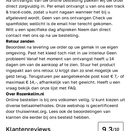
Na ontvangst van uw online bestelling pakken wij uw order
direct zorgvuldig in. Per email ontvangt u van ons een track
& tracé-code, zodat u kunt nagaan wanneer het bij u
afgeleverd wordt. Geen van ons ontvangen Check uw
spamfolder, wellicht is de email hier terecht gekomen.
Wilt u een specifieke dag afspreken Neem dan direct
contact
met ons op na uw bestelling.
Retour zenden
Beoordeel na levering uw order op uw gemak in uw eigen
omgeving. Past het kleed toch niet in uw interieur Geen
probleem! Vanaf het moment van ontvangst heeft u 14
dagen om van de aankoop af te zien. Stuur het product
ingepakt aan ons retour. U krijgt dan zo snel mogelijk uw
geld terug. Terugsturen per aangetekende post kost € 7,- of
maximaal € 14,-, afhankelijk van het gewicht. Heeft u een
vraag bekijk dan onze lijst met
FAQ.
Over Rozenkelim.nl
Online bestellen is bij ons volkomen veilig. U kunt kiezen uit
diverse betaalmethodes. Onze webshop is gecertificeerd
door thuiswinkel.org. Lees ook de
beoordelingen
van
klanten die eerder bij ons besteld hebben.
9.3
Klantenreviews
/10