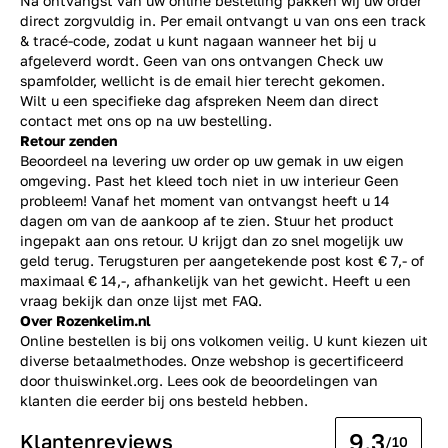
Na ontvangst van uw online bestelling pakken wij uw order
direct zorgvuldig in. Per email ontvangt u van ons een track
& tracé-code, zodat u kunt nagaan wanneer het bij u
afgeleverd wordt. Geen van ons ontvangen Check uw
spamfolder, wellicht is de email hier terecht gekomen.
Wilt u een specifieke dag afspreken Neem dan direct
contact
met ons op na uw bestelling.
Retour zenden
Beoordeel na levering uw order op uw gemak in uw eigen
omgeving. Past het kleed toch niet in uw interieur Geen
probleem! Vanaf het moment van ontvangst heeft u 14
dagen om van de aankoop af te zien. Stuur het product
ingepakt aan ons retour. U krijgt dan zo snel mogelijk uw
geld terug. Terugsturen per aangetekende post kost € 7,- of
maximaal € 14,-, afhankelijk van het gewicht. Heeft u een
vraag bekijk dan onze lijst met
FAQ.
Over Rozenkelim.nl
Online bestellen is bij ons volkomen veilig. U kunt kiezen uit
diverse betaalmethodes. Onze webshop is gecertificeerd
door thuiswinkel.org. Lees ook de
beoordelingen
van
klanten die eerder bij ons besteld hebben.
9.3
Klantenreviews
/10