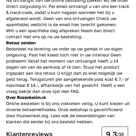
Na ontvangst van uw online bestelling pakken wij uw order
direct zorgvuldig in. Per email ontvangt u van ons een track
& tracé-code, zodat u kunt nagaan wanneer het bij u
afgeleverd wordt. Geen van ons ontvangen Check uw
spamfolder, wellicht is de email hier terecht gekomen.
Wilt u een specifieke dag afspreken Neem dan direct
contact
met ons op na uw bestelling.
Retour zenden
Beoordeel na levering uw order op uw gemak in uw eigen
omgeving. Past het kleed toch niet in uw interieur Geen
probleem! Vanaf het moment van ontvangst heeft u 14
dagen om van de aankoop af te zien. Stuur het product
ingepakt aan ons retour. U krijgt dan zo snel mogelijk uw
geld terug. Terugsturen per aangetekende post kost € 7,- of
maximaal € 14,-, afhankelijk van het gewicht. Heeft u een
vraag bekijk dan onze lijst met
FAQ.
Over Rozenkelim.nl
Online bestellen is bij ons volkomen veilig. U kunt kiezen uit
diverse betaalmethodes. Onze webshop is gecertificeerd
door thuiswinkel.org. Lees ook de
beoordelingen
van
klanten die eerder bij ons besteld hebben.
9.3
Klantenreviews
/10