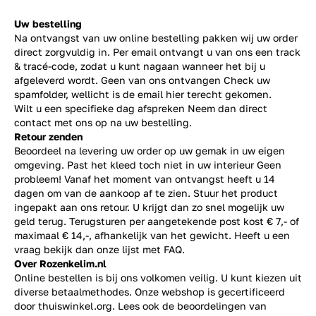
Uw bestelling
Na ontvangst van uw online bestelling pakken wij uw order
direct zorgvuldig in. Per email ontvangt u van ons een track
& tracé-code, zodat u kunt nagaan wanneer het bij u
afgeleverd wordt. Geen van ons ontvangen Check uw
spamfolder, wellicht is de email hier terecht gekomen.
Wilt u een specifieke dag afspreken Neem dan direct
contact
met ons op na uw bestelling.
Retour zenden
Beoordeel na levering uw order op uw gemak in uw eigen
omgeving. Past het kleed toch niet in uw interieur Geen
probleem! Vanaf het moment van ontvangst heeft u 14
dagen om van de aankoop af te zien. Stuur het product
ingepakt aan ons retour. U krijgt dan zo snel mogelijk uw
geld terug. Terugsturen per aangetekende post kost € 7,- of
maximaal € 14,-, afhankelijk van het gewicht. Heeft u een
vraag bekijk dan onze lijst met
FAQ.
Over Rozenkelim.nl
Online bestellen is bij ons volkomen veilig. U kunt kiezen uit
diverse betaalmethodes. Onze webshop is gecertificeerd
door thuiswinkel.org. Lees ook de
beoordelingen
van