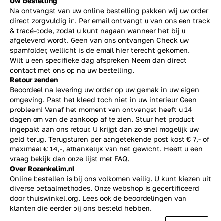
Uw bestelling
Na ontvangst van uw online bestelling pakken wij uw order
direct zorgvuldig in. Per email ontvangt u van ons een track
& tracé-code, zodat u kunt nagaan wanneer het bij u
afgeleverd wordt. Geen van ons ontvangen Check uw
spamfolder, wellicht is de email hier terecht gekomen.
Wilt u een specifieke dag afspreken Neem dan direct
contact
met ons op na uw bestelling.
Retour zenden
Beoordeel na levering uw order op uw gemak in uw eigen
omgeving. Past het kleed toch niet in uw interieur Geen
probleem! Vanaf het moment van ontvangst heeft u 14
dagen om van de aankoop af te zien. Stuur het product
ingepakt aan ons retour. U krijgt dan zo snel mogelijk uw
geld terug. Terugsturen per aangetekende post kost € 7,- of
maximaal € 14,-, afhankelijk van het gewicht. Heeft u een
vraag bekijk dan onze lijst met
FAQ.
Over Rozenkelim.nl
Online bestellen is bij ons volkomen veilig. U kunt kiezen uit
diverse betaalmethodes. Onze webshop is gecertificeerd
door thuiswinkel.org. Lees ook de
beoordelingen
van
klanten die eerder bij ons besteld hebben.